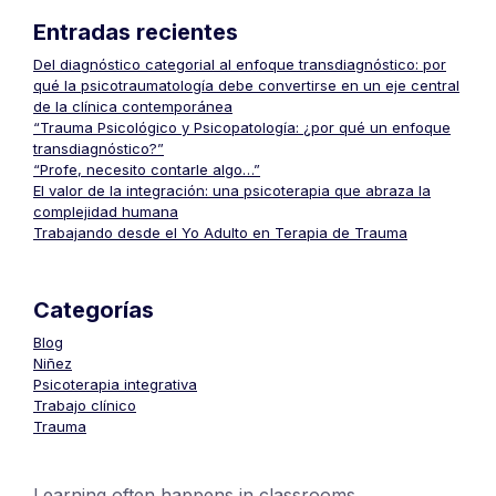
Entradas recientes
Del diagnóstico categorial al enfoque transdiagnóstico: por
qué la psicotraumatología debe convertirse en un eje central
de la clínica contemporánea
“Trauma Psicológico y Psicopatología: ¿por qué un enfoque
transdiagnóstico?”
“Profe, necesito contarle algo…”
El valor de la integración: una psicoterapia que abraza la
complejidad humana
Trabajando desde el Yo Adulto en Terapia de Trauma
Categorías
Blog
Niñez
Psicoterapia integrativa
Trabajo clínico
Trauma
Learning often happens in classrooms