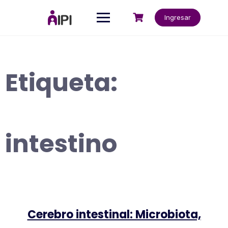
Saltar
al
Ingresar
contenido
Etiqueta:
intestino
Cerebro intestinal: Microbiota,