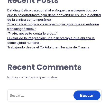
Recent Posts
Del diagnóstico categorial al enfoque transdiagnóstico: por
qué la psicotraumatología debe convertirse en un eje central
de la clínica contemporánea
“Trauma Psicológico y Psicopatología: ¿por qué un enfoque
transdiagnóstico?”
“Profe, necesito contarle algo…”
El valor de la integración: una psicoterapia que abraza la
complejidad humana
Trabajando desde el Yo Adulto en Terapia de Trauma
Recent Comments
No hay comentarios que mostrar.
Buscar: