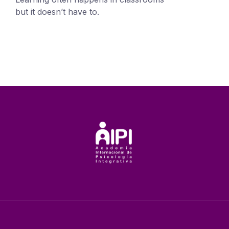
but it doesn’t have to.
+1 (24551) 21456871
mobile@number.com