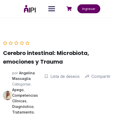
Saltar
al
Ingresar
contenido
Cerebro intestinal: Microbiota,
emociones y Trauma
por
Angelina
Lista de deseos
Compartir
Massaglia
Categorías:
Apego
,
Competencias
Clínicas
,
Diagnóstico
,
Tratamiento
,