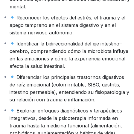
han destacado el papel crucial de la microbiota
mental.
intestinal en la salud general, mientras que Nazareth
Reconocer los efectos del estrés, el trauma y el
Castellanos ha sido pionera en divulgar la relación
apego temprano en el sistema digestivo y en el
entre cerebro, cuerpo y conciencia desde la
sistema nervioso autónomo.
neurociencia. A su vez, autores como Bessel van der
Kolk y Gabor Maté han documentado ampliamente
Identificar la bidireccionalidad del eje intestino–
cómo el trauma no solo deja huellas emocionales, sino
cerebro, comprendiendo cómo la microbiota influye
también fisiológicas, afectando órganos, tejidos y
en las emociones y cómo la experiencia emocional
procesos inmunológicos.
afecta la salud intestinal.
La Teoría Polivagal de Stephen Porges, eje central de
Diferenciar los principales trastornos digestivos
este recorrido, nos permitirá comprender cómo la
de raíz emocional (colon irritable, SIBO, gastritis,
respuesta al estrés crónico, la desconexión del cuerpo
intestino permeable), entendiendo su fisiopatología y
y las alteraciones digestivas pueden ser leídas como
su relación con trauma e inflamación.
expresiones del sistema nervioso autónomo en
desequilibrio. A partir de allí, exploraremos cómo
Explorar enfoques diagnósticos y terapéuticos
prácticas de regulación emocional, el abordaje de las
integrativos, desde la psicoterapia informada en
experiencias tempranas de apego y las intervenciones
trauma hasta la medicina funcional (alimentación,
psicocorporales pueden generar efectos positivos
probióticos, suplementación y hábitos de vida).