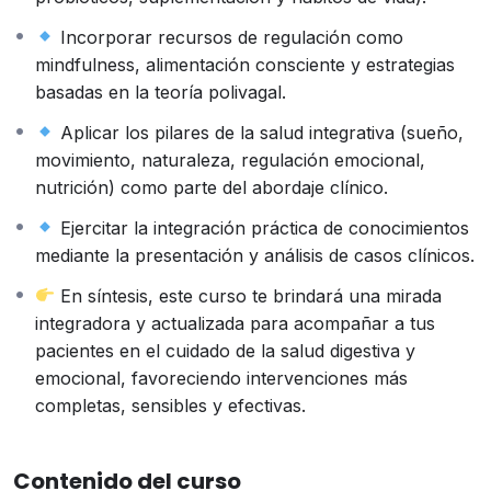
tanto en la salud mental como intestinal.
Incorporar recursos de regulación como
El curso también incluirá herramientas clínicas para la
mindfulness, alimentación consciente y estrategias
evaluación funcional (test de microbiota, SIBO,
basadas en la teoría polivagal.
analítica) y estrategias de intervención que integran
medicina y psicoterapia, incluyendo alimentación
Aplicar los pilares de la salud integrativa (sueño,
terapéutica, psicobióticos, suplementación y técnicas
movimiento, naturaleza, regulación emocional,
de regulación del sistema nervioso.
nutrición) como parte del abordaje clínico.
A su vez, el curso pone especial foco en el rol de los
Ejercitar la integración práctica de conocimientos
hábitos y el estilo de vida como ejes terapéuticos clave.
mediante la presentación y análisis de casos clínicos.
Desde una perspectiva de salud integrativa y con base
en los principios de ancestralización, se abordarán
En síntesis, este curso te brindará una mirada
cinco pilares esenciales para el equilibrio psicofísico: la
integradora y actualizada para acompañar a tus
alimentación consciente y diversa que nutre nuestra
pacientes en el cuidado de la salud digestiva y
microbiota; el ejercicio físico y el movimiento como
emocional, favoreciendo intervenciones más
reguladores del sistema nervioso; el contacto regular
completas, sensibles y efectivas.
con la naturaleza como fuente de reparación y
conexión; la gestión del estrés y la regulación
Contenido del curso
emocional como prácticas cotidianas de autocuidado; y