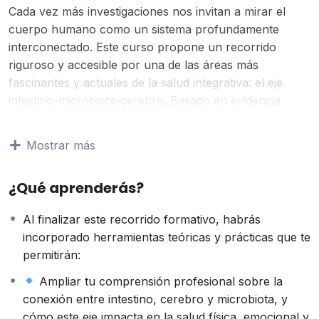
Cada vez más investigaciones nos invitan a mirar el
cuerpo humano como un sistema profundamente
interconectado. Este curso propone un recorrido
riguroso y accesible por una de las áreas más
fascinantes y actuales de la salud integrativa: el eje
intestino-microbiota-cerebro. Basado en evidencia
científica de vanguardia y con una mirada clínica
aplicada, está diseñado para profesionales de la salud
Mostrar más
que deseen profundizar en la relación entre sistema
digestivo, salud mental, emociones y trauma.
¿Qué aprenderás?
A lo largo de cinco módulos teóricos y clínicos,
abordaremos los fundamentos anatómicos y
Al finalizar este recorrido formativo, habrás
fisiológicos del sistema digestivo y la microbiota, su
incorporado herramientas teóricas y prácticas que te
vínculo bidireccional con el cerebro a través del
permitirán:
sistema nervioso autónomo, y las múltiples formas en
que el trauma, las emociones y los estilos de vida
Ampliar tu comprensión profesional sobre la
afectan (y son afectados por) este eje.
conexión entre intestino, cerebro y microbiota, y
Referentes como la Dra. De la Puerta y Sari Arponen
cómo este eje impacta en la salud física, emocional y