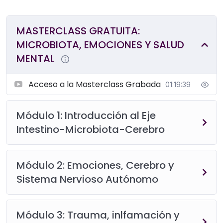
el sueño profundo y reparador como condición
fundamental para la salud global.
MASTERCLASS GRATUITA:
Este espacio está pensado como un puente entre
MICROBIOTA, EMOCIONES Y SALUD
ciencia y práctica, entre biología y subjetividad, entre
MENTAL
medicina y psicología. Una invitación a repensar el
cuidado de la salud desde una mirada realmente
Acceso a la Masterclass Grabada
01:19:39
integradora, centrada en el cuerpo, la historia y las
emociones de cada persona.
Módulo 1: Introducción al Eje
Intestino-Microbiota-Cerebro
Módulo 2: Emociones, Cerebro y
Sistema Nervioso Autónomo
Módulo 3: Trauma, inlfamación y