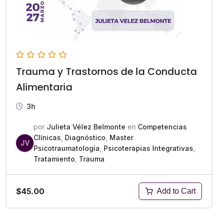
Trauma y Trastornos de la Conducta
Alimentaria
3h
por
Julieta Vélez Belmonte
en
Competencias
Clínicas
,
Diagnóstico
,
Master
JV
Psicotraumatología
,
Psicoterapias Integrativas
,
Tratamiento
,
Trauma
$45.00
Add to Cart