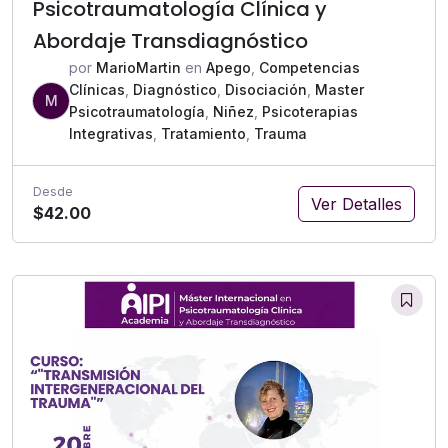
Psicotraumatología Clínica y
Abordaje Transdiagnóstico
por
MarioMartin
en
Apego
,
Competencias
Clínicas
,
Diagnóstico
,
Disociación
,
Master
M
Psicotraumatología
,
Niñez
,
Psicoterapias
Integrativas
,
Tratamiento
,
Trauma
Desde
Ver Detalles
$42.00