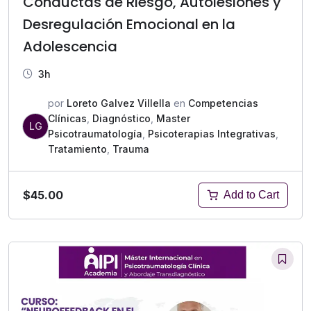
Conductas de Riesgo, Autolesiones y
Desregulación Emocional en la
Adolescencia
3h
por
Loreto Galvez Villella
en
Competencias
Clínicas
,
Diagnóstico
,
Master
LG
Psicotraumatología
,
Psicoterapias Integrativas
,
Tratamiento
,
Trauma
$45.00
Add to Cart