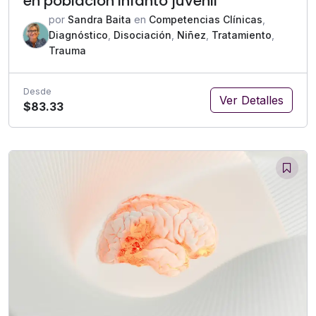
en población infanto juvenil
por
Sandra Baita
en
Competencias Clínicas
,
Diagnóstico
,
Disociación
,
Niñez
,
Tratamiento
,
Trauma
Desde
Ver Detalles
$83.33