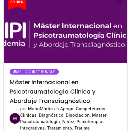
39.39%
39
- COURSE BUNDLE
Màster Internacional en
Psicotraumatología Clínica y
Abordaje Transdiagnóstico
por
MarioMartin
en
Apego
,
Competencias
Clínicas
,
Diagnóstico
,
Disociación
,
Master
M
Psicotraumatología
,
Niñez
,
Psicoterapias
Integrativas
,
Tratamiento
,
Trauma