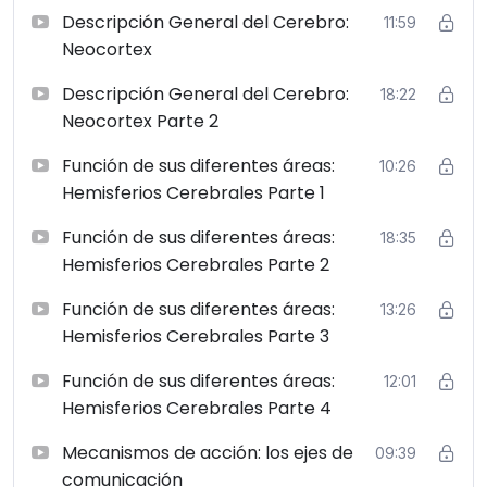
acompañar tu labor terapéutica. Conocerás además los
Descripción General del Cerebro:
11:59
principios básicos del funcionamiento de los modelos
Neocortex
de primer nivel para el trabajo con trauma como es el
EMDR. Profundizando en conceptos claves como las
Descripción General del Cerebro:
18:22
Redes adaptativas de memoria, el Modelo de
Neocortex Parte 2
Procesamiento de la Información a un estado
Función de sus diferentes áreas:
Adaptativo, lateralización hemisférica, etc.
10:26
Hemisferios Cerebrales Parte 1
Por último, conocerás el detrás de escena de las
enfermedades sin explicación médica, definidas por la
Función de sus diferentes áreas:
18:35
presencia de múltiples quejas somáticas para las que
Hemisferios Cerebrales Parte 2
no se han encontrado aún una explicación biomédica
convencional; las cuales son cada vez más comunes
Función de sus diferentes áreas:
13:26
en la población general: fibromialgia, artritis
Hemisferios Cerebrales Parte 3
reumatoide, tiroiditis de Hashimoto, enfermedad de
Función de sus diferentes áreas:
12:01
Crohn, síndrome de fatiga crónica entre otras.
Hemisferios Cerebrales Parte 4
Mecanismos de acción: los ejes de
09:39
comunicación