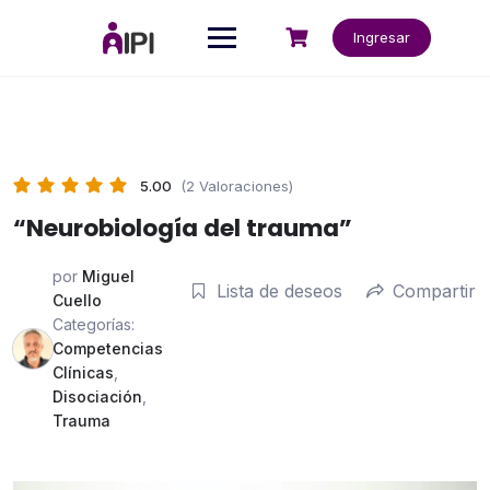
Saltar
al
Ingresar
contenido
5.00
(2 Valoraciones)
“Neurobiología del trauma”
por
Miguel
Lista de deseos
Compartir
Cuello
Categorías:
Competencias
Clínicas
,
Disociación
,
Trauma