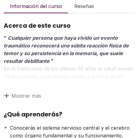
Información del curso
Reseñas
Acerca de este curso
“
Cualquier persona que haya vivido un evento
traumático reconocerá una súbita reacción física de
temor y su persistencia en la memoria, que suele
resultar debilitante
”
En el transcurso de los últimos 50 años la salud mental
ha encontrado un poderoso aliado a la hora de dar
respuesta a las conductas y patologías relacionadas
con la desregulación física y emocional. Las
Mostrar más
neurociencias y las neuroimágenes nos han brindado
la posibilidad de entender que es lo que sucede dentro
¿Qué aprenderás?
de nuestro organismo cuando se ve expuesto a
repetidas experiencias traumáticas.
Conocerás el sistema nervioso central y el cerebro
Gracias a ellas en la actualidad sabemos que el cerebro
como órgano fundamental y su funcionamiento.