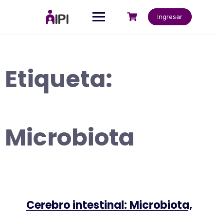
Saltar
al
Ingresar
contenido
Etiqueta:
Microbiota
Cerebro intestinal: Microbiota,