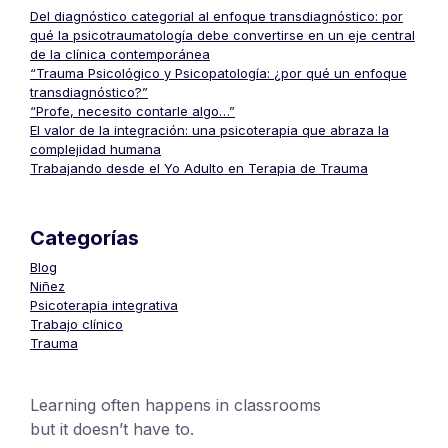
Del diagnóstico categorial al enfoque transdiagnóstico: por
qué la psicotraumatología debe convertirse en un eje central
de la clínica contemporánea
“Trauma Psicológico y Psicopatología: ¿por qué un enfoque
transdiagnóstico?”
“Profe, necesito contarle algo…”
El valor de la integración: una psicoterapia que abraza la
complejidad humana
Trabajando desde el Yo Adulto en Terapia de Trauma
Categorías
Blog
Niñez
Psicoterapia integrativa
Trabajo clínico
Trauma
Learning often happens in classrooms
but it doesn’t have to.