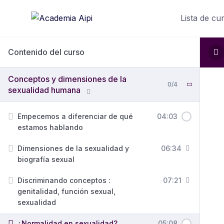
Saltar
Lista de cu
al
contenido
Contenido del curso
Conceptos y dimensiones de la
0/4
sexualidad humana
Empecemos a diferenciar de qué
04:03
estamos hablando
Dimensiones de la sexualidad y
06:34
biografía sexual
Discriminando conceptos :
07:21
genitalidad, función sexual,
sexualidad
¿Normalidad en sexualidad?
05:08