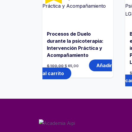
Procesos de Duelo
durante la psicoterapia:
Intervención Práctica y
Acompañamiento
El
El
Añadir
$
100,00
$
65,00
precio
precio
original
actual
al carrito
era:
es:
ca
$ 100,00.
$ 65,00.