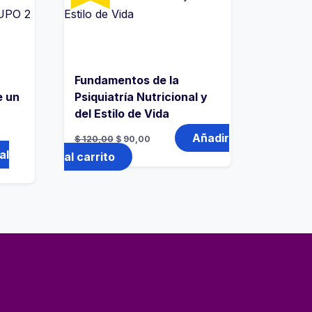
Fundamentos de la
e un
Psiquiatría Nutricional y
del Estilo de Vida
El
El
Añadir
$
120,00
$
90,00
precio
precio
al
original
actual
al carrito
era:
es:
$ 120,00.
$ 90,00.