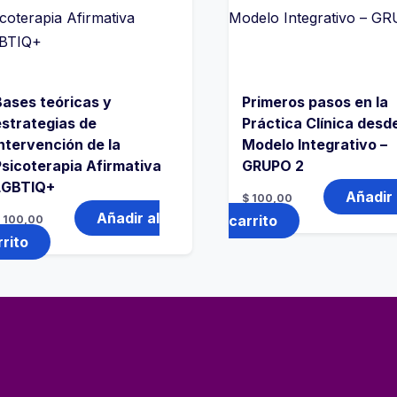
Bases teóricas y
Primeros pasos en la
estrategias de
Práctica Clínica desd
intervención de la
Modelo Integrativo –
Psicoterapia Afirmativa
GRUPO 2
LGBTIQ+
Añadir 
$
100,00
Añadir al
carrito
$
100,00
rrito