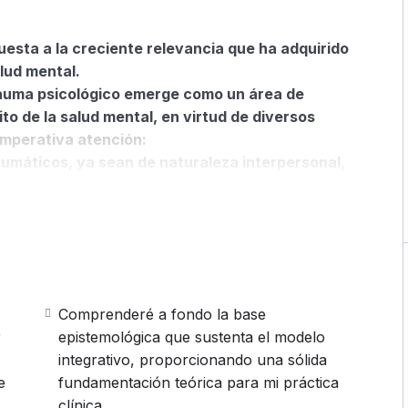
uesta a la creciente relevancia que ha adquirido
alud mental.
rauma psicológico emerge como un área de
ito de la salud mental, en virtud de diversos
imperativa atención:
aumáticos, ya sean de naturaleza interpersonal,
cativamente a individuos y comunidades;
encia de eventos traumáticos, como desastres
 y situaciones adversas en la infancia, ha
a considerable. El estudio del trauma
lizar, analizar y abordar esta realidad
ción de estrategias de prevención y tratamiento
Comprenderé a fondo la base
.
r
epistemológica que sustenta el modelo
ición de trastornos psicológicos, como el
integrativo, proporcionando una sólida
 y otros trastornos relacionados, subrayan la
e
fundamentación teórica para mi práctica
de los mecanismos y manifestaciones del
clínica.