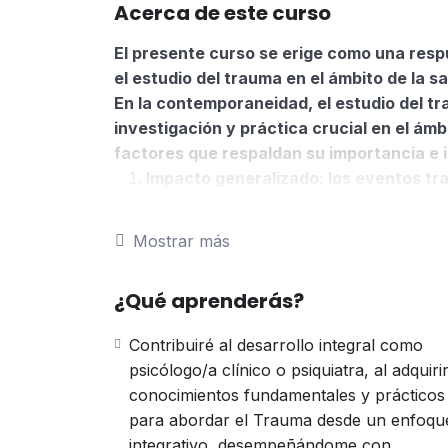
Acerca de este curso
El presente curso se erige como una resp
el estudio del trauma en el ámbito de la s
En la contemporaneidad, el estudio del t
investigación y práctica crucial en el ámb
factores que respaldan su importancia e 
Impacto generalizado: los eventos tr
comunitaria o global, afectan signifi
Prevalencia Epidemiológica: la incid
Mostrar más
naturales, conflictos armados, abusos
adquirido una dimensión epidemiológic
¿Qué aprenderás?
psicológico es esencial para contextua
extendida, permitiendo la implementa
Contribuiré al desarrollo integral como
acordes con la magnitud del problema
psicólogo/a clínico o psiquiatra, al adquiri
Consecuencias en la Salud Mental: la apar
conocimientos fundamentales y prácticos
trastorno de estrés postraumático (TEPT)
para abordar el Trauma desde un enfoqu
necesidad de una comprensión detallada 
integrativo, desempeñándome con