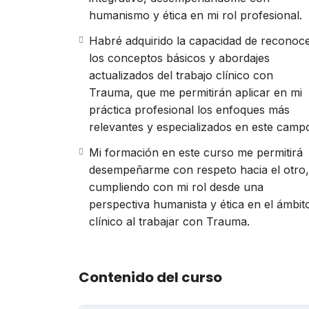
trauma.
humanismo y ética en mi rol profesional.
Avances en Investigación Científica y
nuevas perspectivas sobre la neurobio
Habré adquirido la capacidad de reconoc
estudio del trauma psicológico en la 
los conceptos básicos y abordajes
interdisciplinarios que integran la neur
actualizados del trabajo clínico con
brindando una comprensión más holíst
Trauma, que me permitirán aplicar en mi
traumático.
práctica profesional los enfoques más
Desafíos Sociales y Cambios Cultural
relevantes y especializados en este camp
la migración forzada, la violencia de 
Mi formación en este curso me permitirá
amplificado la exposición a situacion
desempeñarme con respeto hacia el otro,
Por todo lo mencionado, durante el curso
cumpliendo con mi rol desde una
científicos y clínicos vinculados al trau
perspectiva humanista y ética en el ámbit
investigadores, como Bessel Van Der Kolk
clínico al trabajar con Trauma.
Janet, así como los avances. más recient
sistemas de regulación nerviosa, y modelo
-Exploraremos las concepciones históri
Contenido del curso
conceptualización ha evolucionado desd
enfoques más integradores que considera