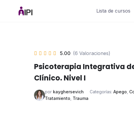
Saltar
Lista de cursos
al
contenido
5.00
(6 Valoraciones)
Psicoterapia Integrativa 
Clínico. Nivel I
por
kayghersevich
Categorías:
Apego
,
Co
Tratamiento
,
Trauma