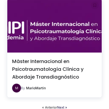
Màster Internacional en
Psicotraumatología Clínica y
Abordaje Transdiagnóstico
M
By
MarioMartin
« Anterior
Next »